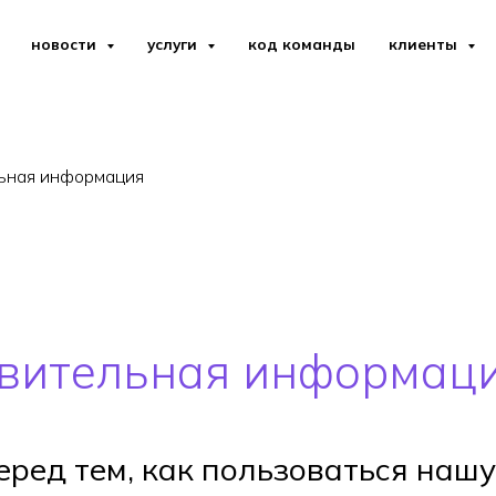
новости
услуги
код команды
клиенты
льная информация
твительная информац
перед тем, как пользоваться на