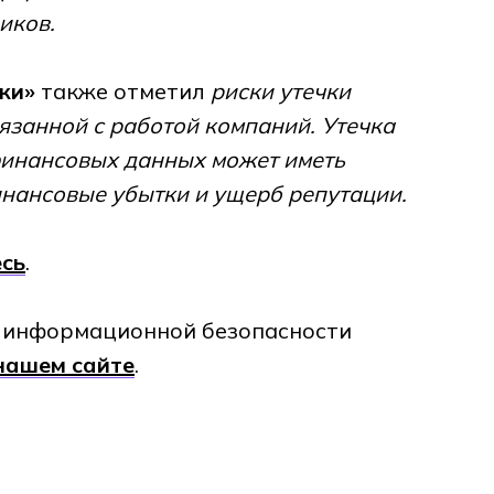
иков.
жи»
также отметил
риски утечки
занной с работой компаний. Утечка
финансовых данных может иметь
инансовые убытки и ущерб репутации.
есь
.
е информационной безопасности
нашем сайте
.