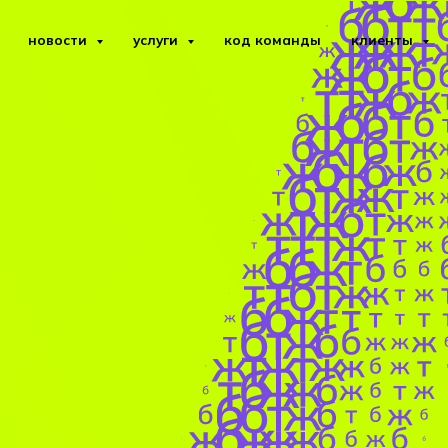
новости
услуги
код команды
клиенты
L1-DWDM
L2VPN/VPLS
L3VPN