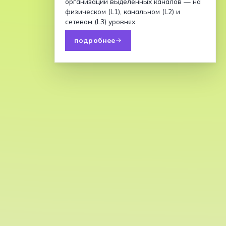
организации выделенных каналов — на
физическом (L1), канальном (L2) и
сетевом (L3) уровнях.
подробнее