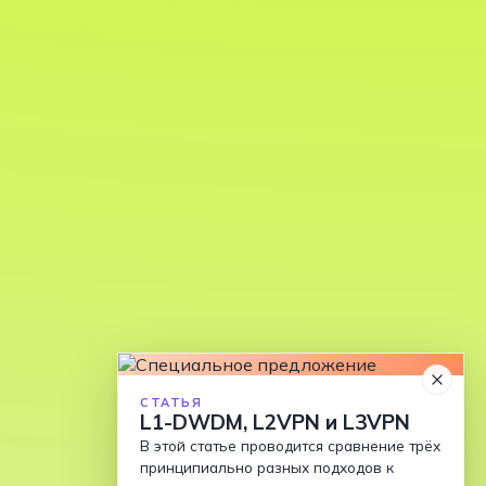
СТАТЬЯ
L1-DWDM, L2VPN и L3VPN
В этой статье проводится сравнение трёх
принципиально разных подходов к