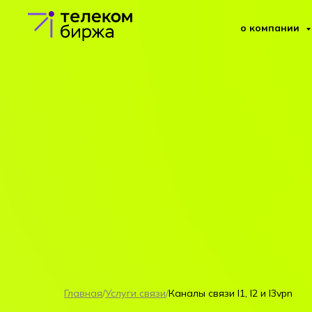
о компании
Главная
/
Услуги связи
/
Каналы связи l1, l2 и l3vpn