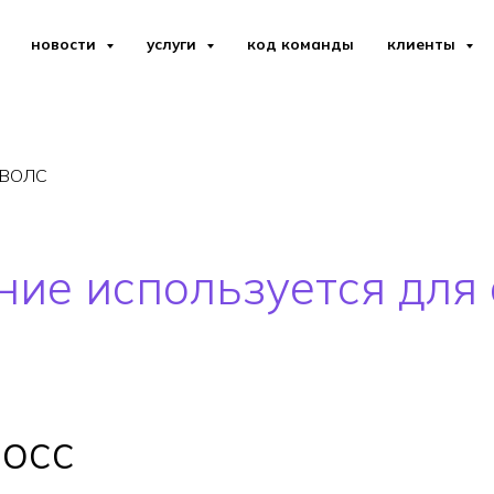
новости
услуги
код команды
клиенты
 ВОЛС
ние используется для
осс