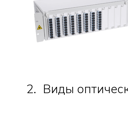
2.
_
Виды оптичес