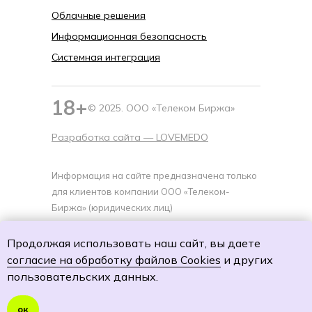
Облачные решения
Информационная безопасность
Системная интеграция
18+
© 2025. ООО «Телеком Биржа»
Разработка сайта —
LOVEMEDO
Информация на сайте предназначена только
для клиентов компании ООО «Телеком-
Биржа» (юридических лиц)
Политика cookies
Продолжая использовать наш сайт, вы даете
Политику обработки персональных данных
согласие на обработку файлов Cookies
и других
Согласие на обработку персональных данных
пользовательских данных.
Согласие на получение специальных
предложений и рекламной рассылки
ок