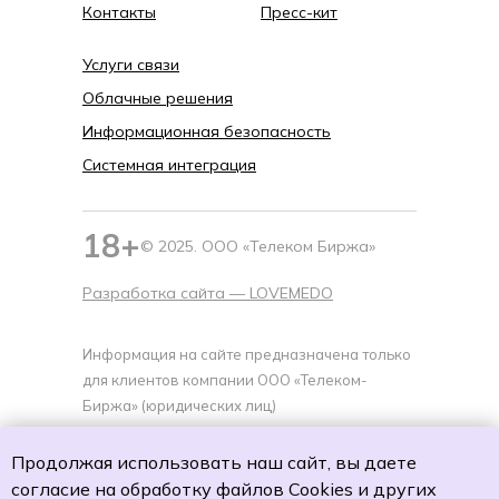
Контакты
Пресс-кит
Услуги связи
Облачные решения
Информационная безопасность
Системная интеграция
18+
© 2025. ООО «Телеком Биржа»
Разработка сайта —
LOVEMEDO
Информация на сайте предназначена только
для клиентов компании ООО «Телеком-
Биржа» (юридических лиц)
Политика cookies
Продолжая использовать наш сайт, вы даете
Политику обработки персональных данных
согласие на обработку файлов Cookies
и других