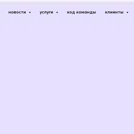
новости
услуги
код команды
клиенты
вой экран?
Функции межсетевого экрана
NGFW, пре