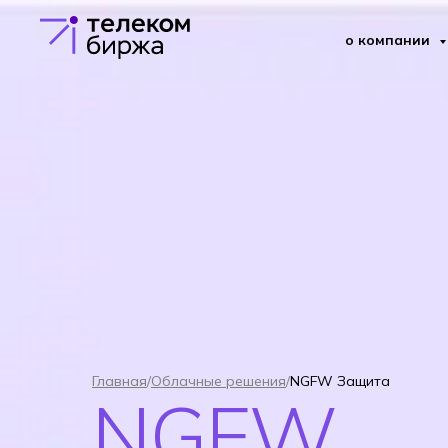
о компании
NGFW
Что такое межсете
Главная
/
Облачные решения
/
NGFW Защита
NGFW