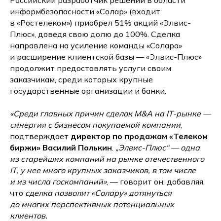
Российский разработчик решений в области
информбезопасности «Солар» (входит
в «Ростелеком») приобрел 51% акций «Элвис-
Плюс», доведя свою долю до 100%. Сделка
направлена на усиление команды «Солара»
и расширение клиентской базы — «Элвис-Плюс»
продолжит предоставлять услуги своим
заказчикам, среди которых крупные
государственные организации и банки.
«Среди главных причин сделок M&A на IT-рынке —
синергия с бизнесом покупаемой компании
,
подтверждает
директор по продажам «Телеком
биржи» Василий Полькин
.
„Элвис-Плюс“ — одна
из старейших компаний на рынке отечественного
IT, у нее много крупных заказчиков, в том числе
и из числа госкомпаний»
, — говорит он, добавляя,
что
сделка позволит «Солару» дотянуться
до многих перспективных потенциальных
клиентов.