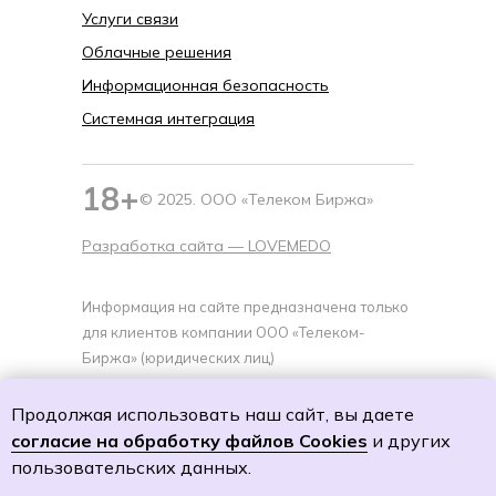
Услуги связи
Облачные решения
Информационная безопасность
Системная интеграция
18+
© 2025. ООО «Телеком Биржа»
Разработка сайта —
LOVEMEDO
Информация на сайте предназначена только
для клиентов компании ООО «Телеком-
Биржа» (юридических лиц)
Политика cookies
Продолжая использовать наш сайт, вы даете
Политику обработки персональных данных
согласие на обработку файлов Cookies
и других
Согласие на обработку персональных данных
пользовательских данных.
Согласие на получение специальных