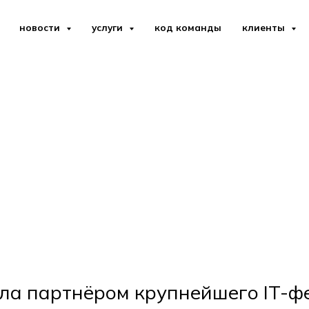
новости
услуги
код команды
клиенты
ла партнёром крупнейшего IT-ф