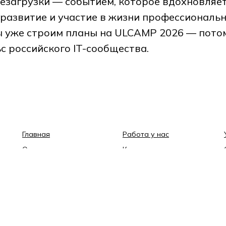
резагрузки — событием, которое вдохновляе
развитие и участие в жизни профессиональ
ы уже строим планы на ULCAMP 2026 — пото
ьс российского IT-сообщества.
Главная
Работа у нас
О компании
Клиенты
Наша сеть
Новости
Контакты
Пресс-кит
Информация на сайте предназначена только
для клиентов компании ООО «Телеком-Биржа»