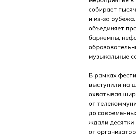
собирает тысяч
и из-за рубежа
объединяет пр
баркемпы, неф
образовательн
музыкальные с
В рамках фести
выступили на ш
охватывая широ
от телекоммун
до современных
ждали десятки 
от организатор