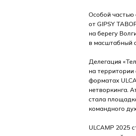
Особой частью
от GIPSY TABO
на берегу Волг
в масштабный o
Делегация «Тел
на территории 
форматах ULCA
нетворкинга. А
стала площадко
командного дух
ULCAMP 2025 ст