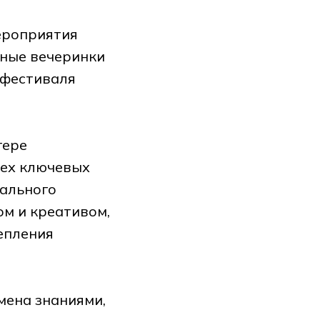
ероприятия
ьные вечеринки
 фестиваля
гере
сех ключевых
ального
ом и креативом,
епления
мена знаниями,