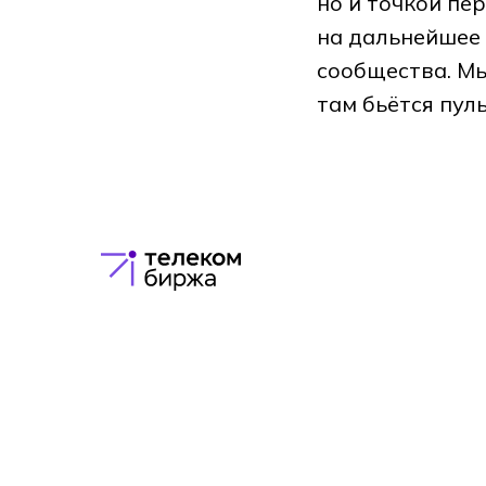
но и точкой пе
на дальнейшее 
сообщества. М
там бьётся пул
+7 (495) 662-4 7-97
welcome@cirex.ru
18+
© 2025. ООО «Телеком Биржа»