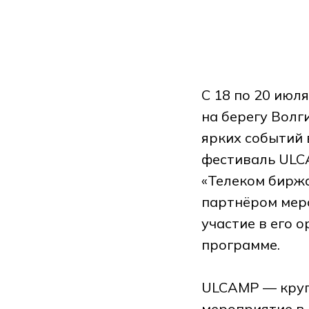
С 18 по 20 июл
на берегу Волг
ярких событий 
фестиваль ULCA
«Телеком бирж
партнёром мер
участие в его 
программе.
ULCAMP — круп
мероприятие в 