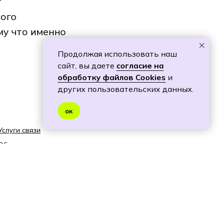
т
ного
му что именно
Продолжая использовать наш
сайт, вы даете
согласие на
обработку файлов Cookies
и
других пользовательских данных.
ок
Услуги связи
Облачные решения
Информационная безопасность
Системная интеграция
Политика cookies
Политику обработки персональных данных