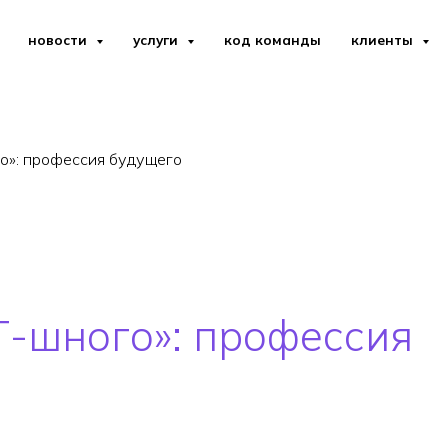
новости
услуги
код команды
клиенты
о»: профессия будущего
Т-шного»: профессия