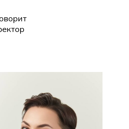
говорит
ректор