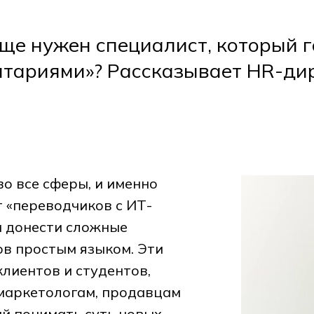
ще нужен специалист, который 
нитариями»? Рассказывает HR-ди
о все сферы, и именно
 «переводчиков с ИТ-
ы донести сложные
ов простым языком. Эти
лиентов и студентов,
 маркетологам, продавцам
ий понимать суть новых