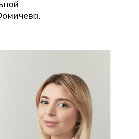
льной
Фомичева.