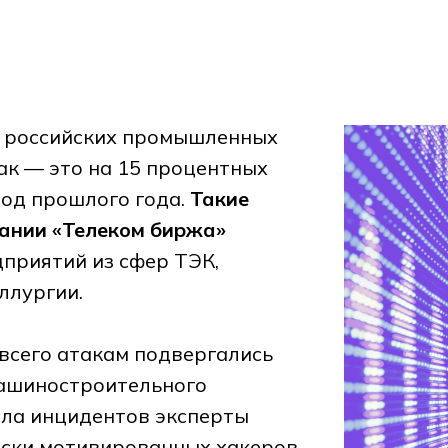
% российских промышленных
ак — это на 15 процентных
иод прошлого года.
Такие
вании «Телеком биржа»
дприятий из сфер ТЭК,
ллургии.
 всего атакам подвергались
машиностроительного
исла инцидентов эксперты
ески мотивированных хакеров