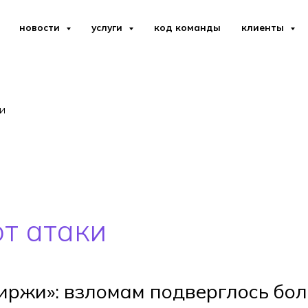
новости
услуги
код команды
клиенты
и
т атаки
иржи»: взломам подверглось бо