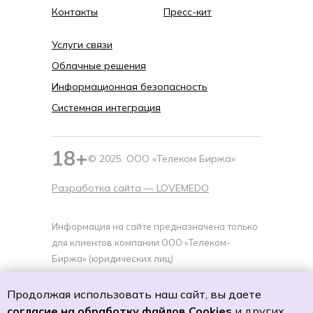
Контакты
Пресс-кит
Услуги связи
Облачные решения
Информационная безопасность
Системная интеграция
18+
© 2025. ООО «Телеком Биржа»
Разработка сайта —
LOVEMEDO
Информация на сайте предназначена только
для клиентов компании ООО «Телеком-
Биржа» (юридических лиц)
Политика cookies
Продолжая использовать наш сайт, вы даете
Политику обработки персональных данных
согласие на обработку файлов Cookies
и других