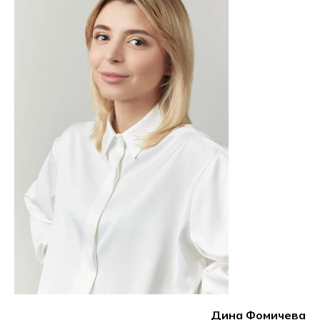
Дина
Фомичева