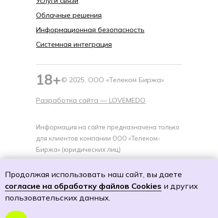
Услуги связи
Облачные решения
Информационная безопасность
Системная интеграция
18+
© 2025. ООО «Телеком Биржа»
Разработка сайта —
LOVEMEDO
Информация на сайте предназначена только
для клиентов компании ООО «Телеком-
Биржа» (юридических лиц)
Политика cookies
Продолжая использовать наш сайт, вы даете
Политику обработки персональных данных
согласие на обработку файлов Cookies
и других
Согласие на обработку персональных данных
пользовательских данных.
Согласие на получение специальных
предложений и рекламной рассылки