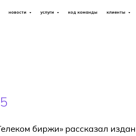
новости
услуги
код команды
клиенты
25
елеком биржи» рассказал издан