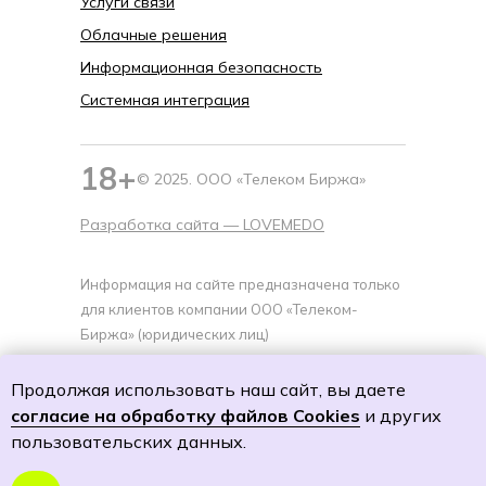
Услуги связи
Облачные решения
Информационная безопасность
Системная интеграция
18+
© 2025. ООО «Телеком Биржа»
Разработка сайта —
LOVEMEDO
Информация на сайте предназначена только
для клиентов компании ООО «Телеком-
Биржа» (юридических лиц)
Политика cookies
Продолжая использовать наш сайт, вы даете
Политику обработки персональных данных
согласие на обработку файлов Cookies
и других
Согласие на обработку персональных данных
пользовательских данных.
Согласие на получение специальных
предложений и рекламной рассылки