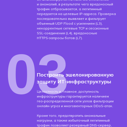
и аномалий, в результате чего вредоносный
трафик отбрасывается, а легитимный
передается на целевые IP‑адреса. Проверка
последовательно выявляет и фильтрует
объемный UDP Flood с усилением (L3),
некорректные сетевые TCP и сессионные
SSL‑соединения (L4), вредоносные
HTTPS‑запросы ботов (L7).
03
Построить эшелонированную
защиту ИТ-инфраструктуры
Целостность и, главное, доступность
инфраструктуры гарантируется наличием
гео‑распределенной сети узлов фильтрации
онлайн-угроз и многовекторных DDoS‑атак​​.
Кроме того, предотвратить аномальные
нагрузки, а также избыточный легитимный
трафик позволяет резервный DNS‑сервер,