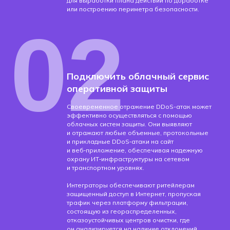
для выработки плана действий по доработке
или построению периметра безопасности.
02
Подключить облачный сервис
оперативной защиты
Своевременное отражение DDoS-атак может
эффективно осуществляться с помощью
облачных систем защиты. Они выявляют
и отражают любые объемные, протокольные
и прикладные DDoS‑атаки на сайт
и веб‑приложение, обеспечивая надежную
охрану ИТ‑инфраструктуры на сетевом
и транспортном уровнях.
Интеграторы обеспечивают ритейлерам
защищенный доступ в Интернет, пропуская
трафик через платформу фильтрации,
состоящую из геораспределенных,
отказоустойчивых центров очистки, где
он анализируется на наличие отклонений