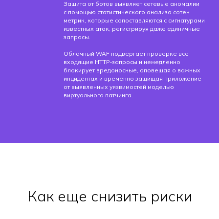
Защита от ботов выявляет сетевые аномалии
с помощью статистического анализа сотен
метрик, которые сопоставляются с сигнатурами
известных атак, регистрируя даже единичные
запросы.
Облачный WAF подвергает проверке все
входящие HTTP‑запросы и немедленно
блокирует вредоносные, оповещая о важных
инцидентах и временно защищая приложение
от выявленных уязвимостей моделью
виртуального патчинга.
Как еще снизить риски