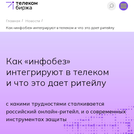
Главная
/
Новости
/
Как «инфобез» интегрируют в телеком и что это дает ритейлу
Как «инфобез»
интегрируют в телеком
и что это дает ритейлу
с какими трудностями сталкивается
российский онлайн-ритейл, и о современных
инструментах защиты