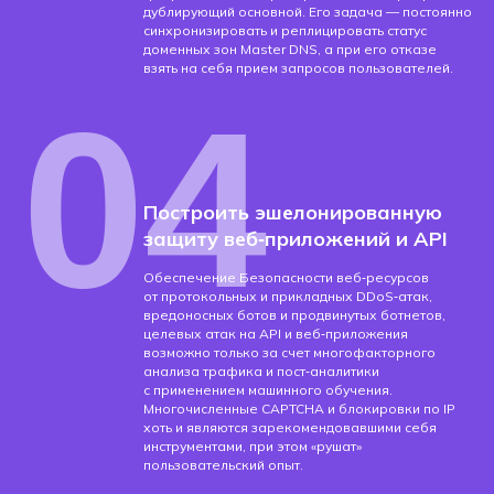
дублирующий основной. Его задача — постоянно
синхронизировать и реплицировать статус
доменных зон Master DNS, а при его отказе
взять на себя прием запросов пользователей.
04
Построить эшелонированную
защиту веб‑приложений и API
Обеспечение Безопасности веб‑ресурсов
от протокольных и прикладных DDoS‑атак,
вредоносных ботов и продвинутых ботнетов,
целевых атак на API и веб‑приложения
возможно только за счет многофакторного
анализа трафика и пост‑аналитики
с применением машинного обучения.
Многочисленные CAPTCHA и блокировки по IP
хоть и являются зарекомендовавшими себя
инструментами, при этом «рушат»
пользовательский опыт.