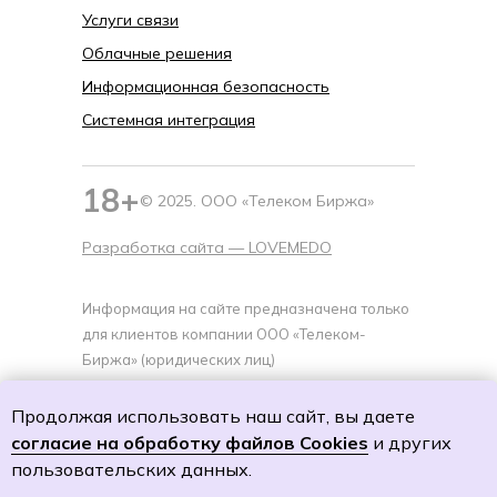
Услуги связи
Облачные решения
Информационная безопасность
Системная интеграция
18+
© 2025. ООО «Телеком Биржа»
Разработка сайта —
LOVEMEDO
Информация на сайте предназначена только
для клиентов компании ООО «Телеком-
Биржа» (юридических лиц)
Политика cookies
Продолжая использовать наш сайт, вы даете
Политику обработки персональных данных
согласие на обработку файлов Cookies
и других
Согласие на обработку персональных данных
пользовательских данных.
Согласие на получение специальных