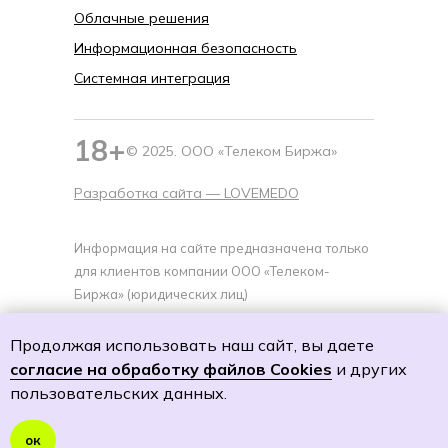
Облачные решения
Информационная безопасность
Системная интеграция
18+
© 2025. ООО «Телеком Биржа»
Разработка сайта —
LOVEMEDO
Информация на сайте предназначена только
для клиентов компании ООО «Телеком-
Биржа» (юридических лиц)
Политика cookies
Продолжая использовать наш сайт, вы даете
Политику обработки персональных данных
согласие на обработку файлов Cookies
и других
Согласие на обработку персональных данных
пользовательских данных.
Согласие на получение специальных
предложений и рекламной рассылки
ок