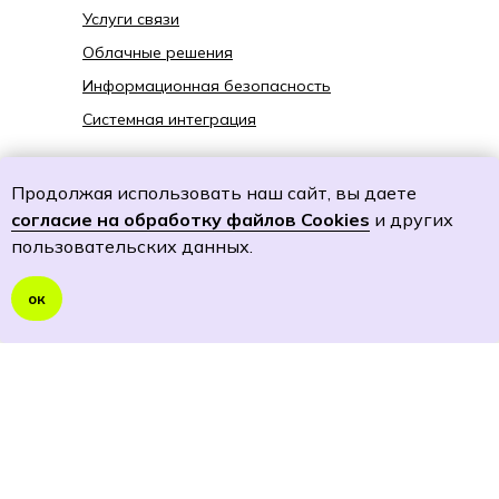
Услуги связи
Облачные решения
Информационная безопасность
Системная интеграция
18+
Продолжая использовать наш сайт, вы даете
© 2025. ООО «Телеком Биржа»
согласие на обработку файлов Cookies
и других
пользовательских данных.
Разработка сайта —
LOVEMEDO
ок
Информация на сайте предназначена только
для клиентов компании ООО «Телеком-
Биржа» (юридических лиц)
Политика cookies
Политику обработки персональных данных
Согласие на обработку персональных данных
Согласие на получение специальных