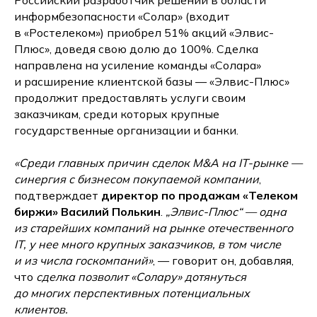
Российский разработчик решений в области
информбезопасности «Солар» (входит
в «Ростелеком») приобрел 51% акций «Элвис-
Плюс», доведя свою долю до 100%. Сделка
направлена на усиление команды «Солара»
и расширение клиентской базы — «Элвис-Плюс»
продолжит предоставлять услуги своим
заказчикам, среди которых крупные
государственные организации и банки.
«Среди главных причин сделок M&A на IT-рынке —
синергия с бизнесом покупаемой компании
,
подтверждает
директор по продажам «Телеком
биржи» Василий Полькин
.
„Элвис-Плюс“ — одна
из старейших компаний на рынке отечественного
IT, у нее много крупных заказчиков, в том числе
и из числа госкомпаний»
, — говорит он, добавляя,
что
сделка позволит «Солару» дотянуться
до многих перспективных потенциальных
клиентов.