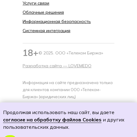
Услуги связи
Облачные решения
Информационная безопасность
Системная интеграция
18+
© 2025. ООО «Телеком Биржа»
Разработка сайта —
LOVEMEDO
Информация на сайте предназначена только
для клиентов компании ООО «Телеком-
Биржа» (юридических лиц)
Политика cookies
Продолжая использовать наш сайт, вы даете
Политику обработки персональных данных
согласие на обработку файлов Cookies
и других
Согласие на обработку персональных данных
пользовательских данных.
Согласие на получение специальных
предложений и рекламной рассылки