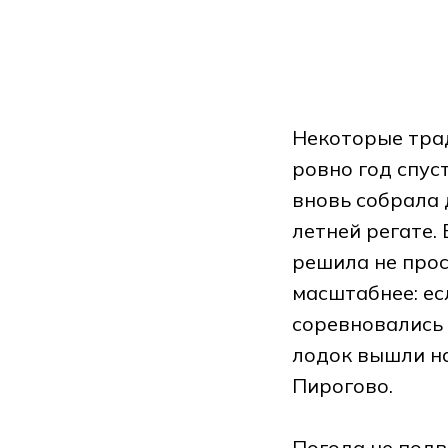
Некоторые тра
ровно год спус
вновь собрала 
летней регате.
решила не прос
масштабнее: ес
соревновались 
лодок вышли н
Пирогово.
Погода не подв