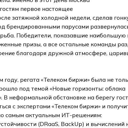
гостям первое настоящее
осле затяжной холодной недели, сделав гон
од брендированными парусами развернулас
рьба. Победители, показавшие наибольшую 
женные призы, а все остальные команды ра
оение благодаря дружной атмосфере, цари
м году, регата «Телеком биржи» была не толь
рошло под темой «Новые горизонты: облака
». В неформальной обстановке на берегу гос
ься с экспертами «Телеком биржи» и получи
по самым актуальным ИТ-решениям:
стойчивости (DRaaS, BackUp) и вычислений