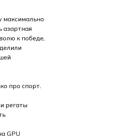
ку максимально
ь азартная
волю к победе,
зделили
вшей
ко про спорт.
ти регаты
ть
 на GPU