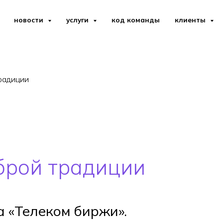
новости
услуги
код команды
клиенты
радиции
брой традиции
а «Телеком биржи».