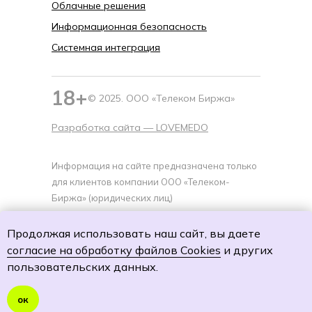
Облачные решения
Информационная безопасность
Системная интеграция
18+
© 2025. ООО «Телеком Биржа»
Разработка сайта —
LOVEMEDO
Информация на сайте предназначена только
для клиентов компании ООО «Телеком-
Биржа» (юридических лиц)
Политика cookies
Продолжая использовать наш сайт, вы даете
Политику обработки персональных данных
согласие на обработку файлов Cookies
и других
Согласие на обработку персональных данных
пользовательских данных.
Согласие на получение специальных
предложений и рекламной рассылки
ок