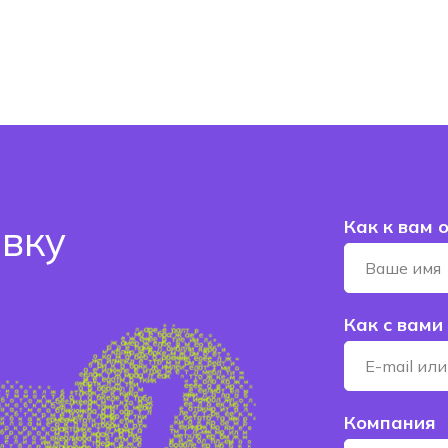
Как к вам 
явку
Как с вами
Компания