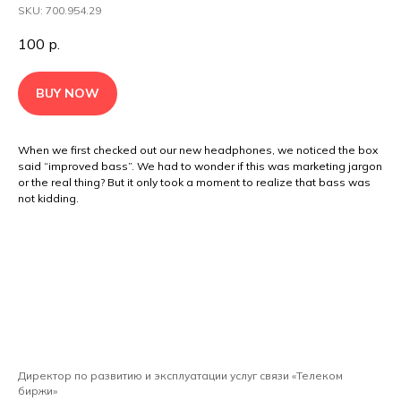
SKU: 700.954.29
100
р.
BUY NOW
When we first checked out our new headphones, we noticed the box
said “improved bass”. We had to wonder if this was marketing jargon
or the real thing? But it only took a moment to realize that bass was
not kidding.
Директор по развитию и эксплуатации услуг связи «Телеком
биржи»