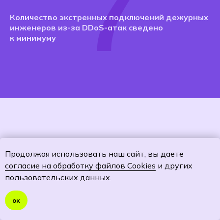
7
Количество экстренных подключений дежурных
инженеров из-за DDoS-атак сведено
к минимуму
Подробнее об услугах Информационной
Продолжая использовать наш сайт, вы даете
безопасности, предлагаемых «Телеком
согласие на обработку файлов Cookies
и других
биржей»
пользовательских данных.
ок