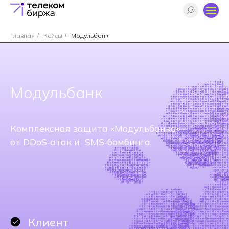
Главная
/
Кейсы
/
Модульбанк
Модульбанк
Комплексная защита «Модульбанка»
от DDoS‑атак и SMS‑бомбинга.
Клиент